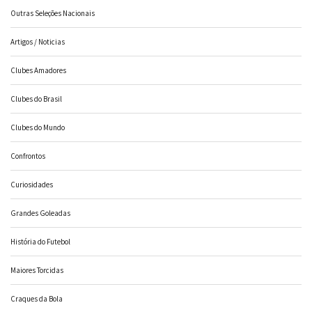
Outras Seleções Nacionais
Artigos / Noticias
Clubes Amadores
Clubes do Brasil
Clubes do Mundo
Confrontos
Curiosidades
Grandes Goleadas
História do Futebol
Maiores Torcidas
Craques da Bola