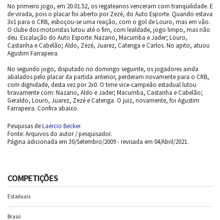
No primeiro jogo, em 20.01.52, os regateanos venceram com tranqüilidade. E
de virada, pois o placar foi aberto por Zezé, do Auto Esporte. Quando estava
3x1 para o CRB, esboçou-se uma reação, com o gol de Louro, mas em vão.
O clube dos motoristas lutou até o fim, com lealdade, jogo limpo, mas não
deu. Escalação do Auto Esporte: Nazario, Macumba e Jader; Louro,
Castanha e Cabelão; Aldo, Zezé, Juarez, Catenga e Carlos. No apito, atuou
Agustim Farrapeira.
No segundo jogo, disputado no domingo seguinte, os jogadores ainda
abalados pelo placar da partida anterior, perderam novamente para o CRB,
com dignidade, desta vez por 2x0. O time vice-campeão estadual lutou
bravamente com: Nazario, Aldo e Jader; Macumba, Castanha e Cabelão;
Geraldo, Louro, Juarez, Zezé e Catenga. O juiz, novamente, foi Agustim
Farrapeira. Confira abaixo.
Pesquisas de
Laércio Becker
.
Fonte: Arquivos do autor / pesquisador.
Página adicionada em 30/Setembro/2009 - revisada em 04/Abril/2021.
COMPETIÇÕES
Estaduais
Brasil