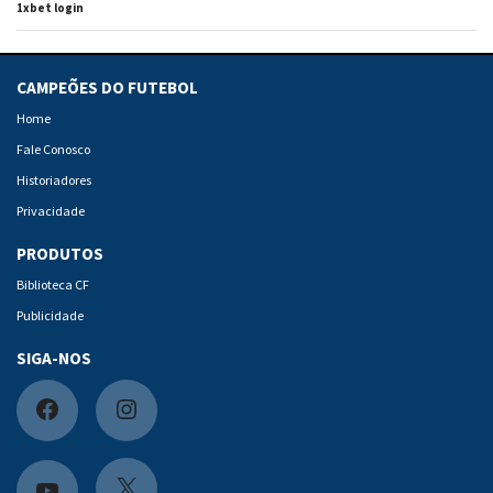
1xbet login
CAMPEÕES DO FUTEBOL
Home
Fale Conosco
Historiadores
Privacidade
PRODUTOS
Biblioteca CF
Publicidade
SIGA-NOS
F
I
a
n