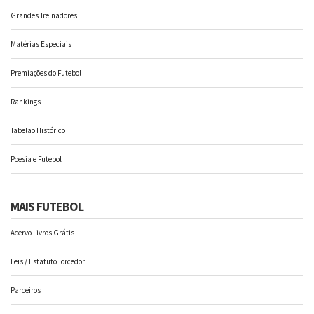
Grandes Treinadores
Matérias Especiais
Premiações do Futebol
Rankings
Tabelão Histórico
Poesia e Futebol
MAIS FUTEBOL
Acervo Livros Grátis
Leis / Estatuto Torcedor
Parceiros