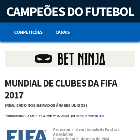
S
CAMPEÕES DO FUTEBOL
k
i
p
t
o
COMPETIÇÕES
CANAIS
c
o
n
t
e
n
t
MUNDIAL DE CLUBES DA FIFA
2017
(REALIZADO NOS EMIRADOS ÁRABES UNIDOS)
Adicionado em
02 Dez 2017 – atualizada em 16 Dez 2017
por
Sidney Barbosa da Silva
Federation Internationale de Football
Association
Fundada em 21 de maio de 1904