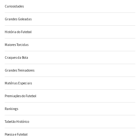
Curiosidades
Grandes Goleadas
História do Futebol
Maiores Torcidas
Craques da Bola
Grandes Treinadores
Matérias Especiais
Premiações do Futebol
Rankings
Tabelão Histórico
Poesia e Futebol