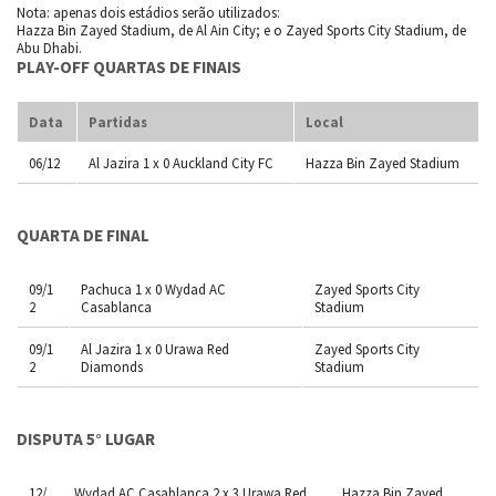
Nota: apenas dois estádios serão utilizados:
Hazza Bin Zayed Stadium, de Al Ain City; e o Zayed Sports City Stadium, de
Abu Dhabi.
PLAY-OFF QUARTAS DE FINAIS
Data
Partidas
Local
06/12
Al Jazira 1 x 0 Auckland City FC
Hazza Bin Zayed Stadium
QUARTA DE FINAL
09/1
Pachuca 1 x 0 Wydad AC
Zayed Sports City
2
Casablanca
Stadium
09/1
Al Jazira 1 x 0 Urawa Red
Zayed Sports City
2
Diamonds
Stadium
DISPUTA 5° LUGAR
12/
Wydad AC Casablanca 2 x 3 Urawa Red
Hazza Bin Zayed