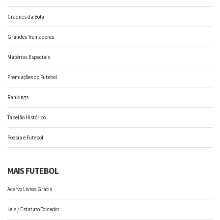
Craques da Bola
Grandes Treinadores
Matérias Especiais
Premiações do Futebol
Rankings
Tabelão Histórico
Poesia e Futebol
MAIS FUTEBOL
Acervo Livros Grátis
Leis / Estatuto Torcedor