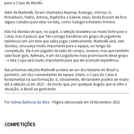
para a Copa do Mundo.
Além de Martinelli, foram chamados Neymar, Rodrygo, Vinícius Jr.,
Richarlison, Pedro, Antony, Raphinha e Gabriel Jesus. Ainda ficaram de fora
alguns cotados para estar na lista, como Gabigol e Roberto Firmino.
Não há dúvidas de que, no papel, a seleção brasileira vai muito forte para o
Catar, mas é preciso que Tite consiga transforar um grupo de jogadores
talentosos em um time que saiba jogar coletivamente. Martinelli será, sem
dúvidas, uma peça muito importante para a equipe, ao longo da
competição. Ele é um jogador de lado de campo, incisivo, mas que também
sabe fazer gols. Ademais, é um dos jogadores mais promissores desse grupo
– e esta Copa será muito importante para que ele acumule experiência.
Nas próximas edições Martinelli poderá ser um dos titulares do Brasil e,
portanto, um dos comandantes da equipe. Assim, a Copa do Catar é
fundamental na sua formação. E, obviamente, ele também poderá ser muito
útil à seleção já em 2022 – de modo que, por qualquer ângulo que se olhe a
situação, o Brasil sai ganhando.
Por
Sidney Barbosa da Silva
- Página adicionada em 10 Novembro 2022.
COMPETIÇÕES