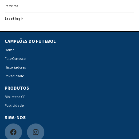
Parceiros
1xbet login
CAMPEÕES DO FUTEBOL
Home
Fale Conosco
Historiadores
Privacidade
PRODUTOS
Biblioteca CF
Publicidade
SIGA-NOS
F
I