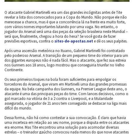
O atacante Gabriel Martinelli era um das grandes incógnitas antes de Tite
revelar a lista dos convocados para a Copa do Mundo. Não porque ele não
merecesse a chance, mas é que a concorrência lá na frente era muito forte,
com vários nomes importantes lutando por uma vaga. No entanto, o
jogador do Arsenal será uma das peças da seleção brasileira neste Mundial –
será que, finalmente, chegou a hora do hexa? Se você gosta de fazer
previsões esportivas, confira o
sites-de-apostas.net
e dê os seus palpites.
Após uma ascensão meteórica no Ituano, Gabriel Martinelli foi contratado
pelo poderoso Arsenal. A transição de um pequeno time do interior para um
dos gigantes europeus não é nada fácil. Mas o atacante, que fez sua estreia
nos Gunners aos 18 anos, logo mostrou que conseguiria triunfar no Velho
Continente.
Os seus primeiros toques na bola foram suficientes para empolgar os
torcedores do Arsenal, que viram em Martinelli uma das grandes promessas
da equipe. Na bela campanha dos Gunners, na Premier League deste ano, o
atacante é uma das principais peças do time. Com lances decisivos, como o
gol marcado na vitória de 3 a 2 contra o Liverpool, e a titularidade
assegurada, o jogador de 21 anos tem conseguido se destacar na liga mais
difícil do mundo.
Dessa forma, não há como contestar a sua convocação. É claro que havia
uma incerteza em relação ao seu nome, porque a disputa entre os atacantes
era enorme. Mas Tite encontrou uma solução para acomodar diversas
estrelas – o treinador gaúcho convocou nada menos do que nove atacantes