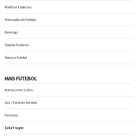
Matérias Especiais
Premiações do Futebol
Rankings
Tabelão Histórico
Poesia e Futebol
MAIS FUTEBOL
Acervo Livros Grátis
Leis / Estatuto Torcedor
Parceiros
1xbet login