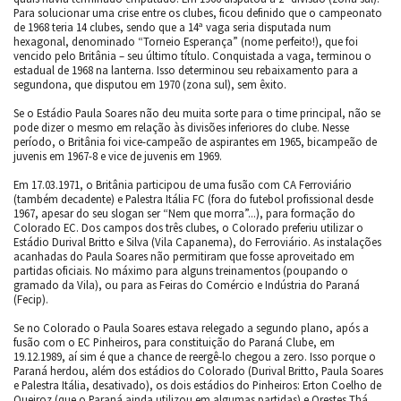
Para solucionar uma crise entre os clubes, ficou definido que o campeonato
de 1968 teria 14 clubes, sendo que a 14ª vaga seria disputada num
hexagonal, denominado “Torneio Esperança” (nome perfeito!), que foi
vencido pelo Britânia – seu último título. Conquistada a vaga, terminou o
estadual de 1968 na lanterna. Isso determinou seu rebaixamento para a
segundona, que disputou em 1970 (zona sul), sem êxito.
Se o Estádio Paula Soares não deu muita sorte para o time principal, não se
pode dizer o mesmo em relação às divisões inferiores do clube. Nesse
período, o Britânia foi vice-campeão de aspirantes em 1965, bicampeão de
juvenis em 1967-8 e vice de juvenis em 1969.
Em 17.03.1971, o Britânia participou de uma fusão com CA Ferroviário
(também decadente) e Palestra Itália FC (fora do futebol profissional desde
1967, apesar do seu slogan ser “Nem que morra”...), para formação do
Colorado EC. Dos campos dos três clubes, o Colorado preferiu utilizar o
Estádio Durival Britto e Silva (Vila Capanema), do Ferroviário. As instalações
acanhadas do Paula Soares não permitiram que fosse aproveitado em
partidas oficiais. No máximo para alguns treinamentos (poupando o
gramado da Vila), ou para as Feiras do Comércio e Indústria do Paraná
(Fecip).
Se no Colorado o Paula Soares estava relegado a segundo plano, após a
fusão com o EC Pinheiros, para constituição do Paraná Clube, em
19.12.1989, aí sim é que a chance de reergê-lo chegou a zero. Isso porque o
Paraná herdou, além dos estádios do Colorado (Durival Britto, Paula Soares
e Palestra Itália, desativado), os dois estádios do Pinheiros: Erton Coelho de
Queiroz (que o Paraná ainda utilizou em algumas partidas) e Orestes Thá