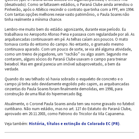
(desativado). Como se faltassem estádios, o Paraná Clube ainda arrendou o
Pinheirão, após o Atlético rescindir o contrato que tinha com a FPF, em 1994.
Com tantas opções melhores nesse vasto patrimônio, o Paula Soares não
tinha realmente a mínima chance.
Lembro-me muito bem do estádio agonizante, durante esse período. Eu
trabalhava no Aeroporto Afonso Pena e passava com regularidade por ali. As
arquibancadas continuavam em pé. As telhas caíam aos poucos. O mato
tomava conta do entorno do campo. No entanto, o gramado mesmo
continuava aparado. Com um pouco de sorte, se via até alguma atividade,
como um treino de jogadores, um “rachão” ou algo assim. Segundo me
contaram, alguns sócios do Paraná Clube usavam o campo para treinar
beisebol. Mas em geral parecia um imóvel subaproveitado, a bem da
verdade.
Quando do seu telhado só havia sobrado o esqueleto de concreto e o
campo já tinha sido devidamente engolido pelo capim, as arquibancadas
cinzentas do Paula Soares foram finalmente demolidas, em 1998, para
construção de uma filial do hipermercado Big.
Atualmente, o Coronel Paula Soares ainda tem seu nome gravado no futebol
curitibano. Não num estádio, mas no art. 127 do Estatuto do Paraná Clube,
aprovado em 20.11.2003, como Patrono do Tricolor da Vila Capanema.
Veja também:
História, títulos e extinção do Colorado EC (PR)
.