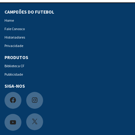
CAMPEÕES DO FUTEBOL
Home
Fale Conosco
Historiadores
Privacidade
PRODUTOS
Biblioteca CF
Publicidade
SIGA-NOS
F
I
a
n
c
s
X
Y