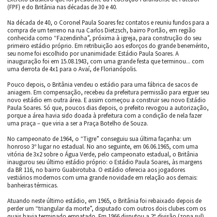
(FPF) e do Britânia nas décadas de 30 e 40.
Na década de 40, o Coronel Paula Soares fez contatos e reuniu fundos para a
compra de um terreno na rua Carlos Dietzsch, bairro Portão, em região
conhecida como “Fazendinha”, próxima à igreja, para construção do seu
primeiro estádio próprio. Em retribuição aos esforços do grande benemérito,
seu nome foi escolhido por unanimidade: Estádio Paula Soares. A
inauguração foi em 15.08.1943, com uma grande festa que terminou... com
uma derrota de 4x1 para o Avaí, de Florianópolis.
Pouco depois, o Britânia vendeu o estádio para uma fábrica de sacos de
aniagem. Em compensação, recebeu da prefeitura permissão para erguer seu
novo estádio em outra área. E assim começou a construir seu novo Estádio
Paula Soares. Só que, poucos dias depois, o prefeito revogou a autorização,
porque a área havia sido doada à prefeitura com a condição de nela fazer
uma praça – que viria a ser a Praça Botelho de Souza.
No campeonato de 1964, o “Tigre” conseguiu sua última façanha: um
honroso 3º lugar no estadual. No ano seguinte, em 06.06.1965, com uma
vitória de 3x2 sobre o Água Verde, pelo campeonato estadual, o Britânia
inaugurou seu último estádio próprio: o Estádio Paula Soares, às margens
da BR 116, no bairro Guabirotuba. O estádio oferecia aos jogadores
vestiários modernos com uma grande novidade em relação aos demais:
banheiras térmicas.
Atuando neste último estádio, em 1965, o Britânia foi rebaixado depois de
perder um “triangular da morte”, disputado com outros dois clubes com os
quais havia terminado empatado. Em 1966 disputou a 2ª divisão (zona sul).