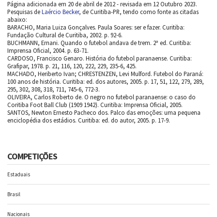
Página adicionada em 20 de abril de 2012 - revisada em 12 Outubro 2023.
Pesquisas de
Laércio Becker
, de Curitiba-PR, tendo como fonte as citadas
abaixo:
BARACHO, Maria Luiza Gonçalves. Paula Soares: ser e fazer. Curitiba:
Fundação Cultural de Curitiba, 2002. p. 92-6.
BUCHMANN, Ernani. Quando o futebol andava de trem. 2ª ed. Curitiba:
Imprensa Oficial, 2004. p. 63-71.
CARDOSO, Francisco Genaro. História do futebol paranaense. Curitiba:
Grafipar, 1978. p. 21, 116, 120, 222, 229, 235-6, 425.
MACHADO, Heriberto Ivan; CHRESTENZEN, Levi Mulford. Futebol do Paraná:
100 anos de história. Curitiba: ed. dos autores, 2005. p. 17, 51, 122, 279, 289,
295, 302, 308, 318, 711, 745-6, 772-3.
OLIVEIRA, Carlos Roberto de. O negro no futebol paranaense: o caso do
Coritiba Foot Ball Club (1909 1942). Curitiba: Imprensa Oficial, 2005.
SANTOS, Newton Ernesto Pacheco dos. Palco das emoções: uma pequena
enciclopédia dos estádios. Curitiba: ed. do autor, 2005. p. 17-9.
COMPETIÇÕES
Estaduais
Brasil
Nacionais