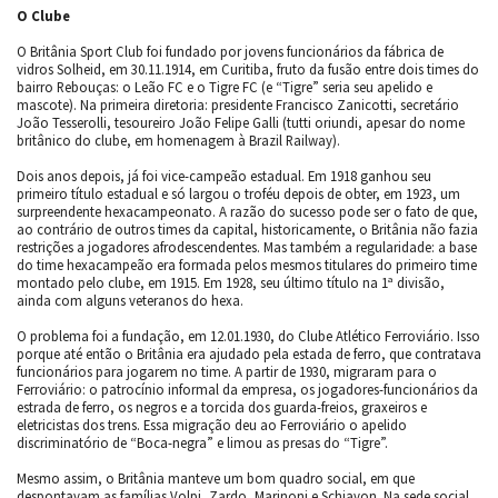
O Clube
O Britânia Sport Club foi fundado por jovens funcionários da fábrica de
vidros Solheid, em 30.11.1914, em Curitiba, fruto da fusão entre dois times do
bairro Rebouças: o Leão FC e o Tigre FC (e “Tigre” seria seu apelido e
mascote). Na primeira diretoria: presidente Francisco Zanicotti, secretário
João Tesserolli, tesoureiro João Felipe Galli (tutti oriundi, apesar do nome
britânico do clube, em homenagem à Brazil Railway).
Dois anos depois, já foi vice-campeão estadual. Em 1918 ganhou seu
primeiro título estadual e só largou o troféu depois de obter, em 1923, um
surpreendente hexacampeonato. A razão do sucesso pode ser o fato de que,
ao contrário de outros times da capital, historicamente, o Britânia não fazia
restrições a jogadores afrodescendentes. Mas também a regularidade: a base
do time hexacampeão era formada pelos mesmos titulares do primeiro time
montado pelo clube, em 1915. Em 1928, seu último título na 1ª divisão,
ainda com alguns veteranos do hexa.
O problema foi a fundação, em 12.01.1930, do Clube Atlético Ferroviário. Isso
porque até então o Britânia era ajudado pela estada de ferro, que contratava
funcionários para jogarem no time. A partir de 1930, migraram para o
Ferroviário: o patrocínio informal da empresa, os jogadores-funcionários da
estrada de ferro, os negros e a torcida dos guarda-freios, graxeiros e
eletricistas dos trens. Essa migração deu ao Ferroviário o apelido
discriminatório de “Boca-negra” e limou as presas do “Tigre”.
Mesmo assim, o Britânia manteve um bom quadro social, em que
despontavam as famílias Volpi, Zardo, Marinoni e Schiavon. Na sede social,