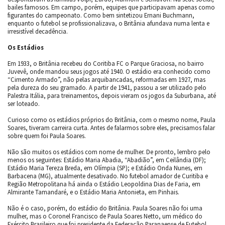
bailes famosos. Em campo, porém, equipes que participavam apenas como
figurantes do campeonato. Como bem sintetizou Ernani Buchmann,
enquanto o futebol se profissionalizava, o Britânia afundava numa lenta e
irresistível decadência.
Os Estádios
Em 1933, o Britânia recebeu do Coritiba FC o Parque Graciosa, no bairro
Juvevê, onde mandou seus jogos até 1940. O estádio era conhecido como
“Cimento Armado”, não pelas arquibancadas, reformadas em 1927, mas
pela dureza do seu gramado. A partir de 1941, passou a ser utilizado pelo
Palestra Itália, para treinamentos, depois vieram os jogos da Suburbana, até
ser loteado.
Curioso como os estádios próprios do Britânia, com o mesmo nome, Paula
Soares, tiveram carreira curta. Antes de falarmos sobre eles, precisamos falar
sobre quem foi Paula Soares.
Não são muitos os estádios com nome de mulher. De pronto, lembro pelo
menos os seguintes: Estádio Maria Abadia, “Abadião”, em Ceilândia (DF);
Estádio Maria Tereza Breda, em Olímpia (SP); e Estádio Onda Nunes, em
Barbacena (MG), atualmente desativado. No futebol amador de Curitiba e
Região Metropolitana há ainda o Estádio Leopoldina Dias de Faria, em
Almirante Tamandaré, e o Estádio Maria Antonieta, em Pinhais.
Não é o caso, porém, do estádio do Britânia. Paula Soares não foi uma
mulher, mas o Coronel Francisco de Paula Soares Netto, um médico do
Exército Brasileiro que foi presidente da Federação Paranaense de Futebol