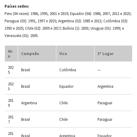
Países sedes:
Peru (04 vezes): 1986, 1995, 2001 e 2019; Equador (04): 1988, 2007, 2011 e 2023;
Paraguai (03): 1991, 1997 e 2015; Argentina (02): 1985 e 2013; Colômbia (02):
1993 e 2025; Chile (02): 2009 e 2017; Bolívia (1): 2003; Uruguai (01): 1999; e
Venezuela (01): 2005.
An
Campeão
Vice
3º Lugar
o
202
Brasil
Colômbia
—
5
202
Brasil
Equador
Argentina
3
201
Argentina
Chile
Paraguai
9
201
Brasil
Chile
Paraguai
7
201
Brasil
Argentina
Equador