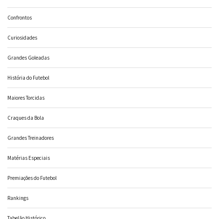
Confrontos
Curiosidades
Grandes Goleadas
História do Futebol
Maiores Torcidas
Craques da Bola
Grandes Treinadores
Matérias Especiais
Premiações do Futebol
Rankings
Tabelão Histórico