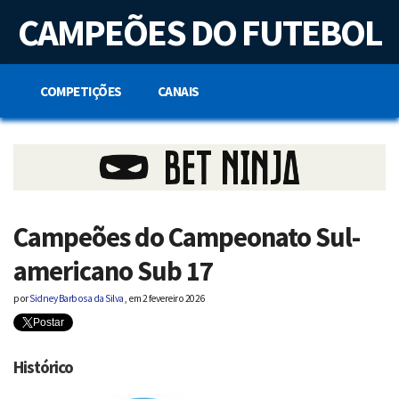
S
CAMPEÕES DO FUTEBOL
k
i
p
t
o
COMPETIÇÕES
CANAIS
c
o
n
t
e
n
t
Campeões do Campeonato Sul-
americano Sub 17
por
Sidney Barbosa da Silva
,
em
2 fevereiro 2026
Postar
Histórico