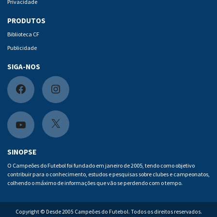
Privacidade
PRODUTOS
Biblioteca CF
Publicidade
SIGA-NOS
F
I
a
n
c
s
X
Y
e
t
o
SINOPSE
b
a
u
O Campeões do Futebol foi fundado em janeiro de 2005, tendo como objetivo
contribuir para o conhecimento, estudos e pesquisas sobre clubes e campeonatos,
o
g
t
colhendo o máximo de informações que vão se perdendo com o tempo.
o
r
u
k
a
b
Copyright © Desde 2005 Campeões do Futebol. Todos os direitos reservados.