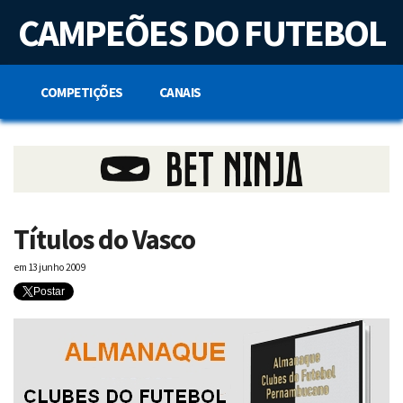
S
CAMPEÕES DO FUTEBOL
k
i
p
t
o
COMPETIÇÕES
CANAIS
c
o
n
t
e
n
t
Títulos do Vasco
em
13 junho 2009
Postar