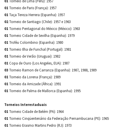
01
Torneio de Lima (Peru): 1957
01
Torneio de Paris (França): 1957
01
Taça Tereza Herrera (Espanha): 1957
02
Torneio de Santiago (Chile): 1957 e 1963
01
Torneio Pentagonal do México (México): 1963
01
Torneio Cidade de Sevilha (Espanha): 1979
01
Troféu Colombino (Espanha): 1980
01
Torneio Ilha de Funchal (Portugal): 1981
01
Torneio de Verão (Uruguai): 1982
01
Copa de Ouro (Los Angeles, EUA): 1987
03
Torneio Ramon de Carranza (Espanha): 1987, 1988, 1989
01
Torneio da Lorena (França): 1989
01
Torneio da Amizade (África): 1991
01
Torneio de Palma de Mallorca (Espanha): 1995
Torneios Interestaduais
01
Torneio Cidade de Belém (PA): 1964
01
Torneio Cinqüentenário da Federação Pernambucana (PE): 1965
01
Torneio Erasmo Martins Pedro (RJ): 1973