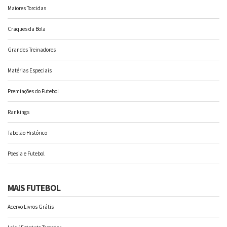
Maiores Torcidas
Craques da Bola
Grandes Treinadores
Matérias Especiais
Premiações do Futebol
Rankings
Tabelão Histórico
Poesia e Futebol
MAIS FUTEBOL
Acervo Livros Grátis