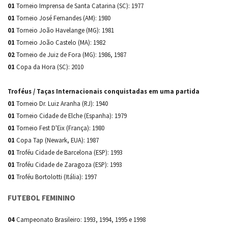
01
Torneio Imprensa de Santa Catarina (SC): 1977
01
Torneio José Fernandes (AM): 1980
01
Torneio João Havelange (MG): 1981
01
Torneio João Castelo (MA): 1982
02
Torneio de Juiz de Fora (MG): 1986, 1987
01
Copa da Hora (SC): 2010
Troféus / Taças Internacionais conquistadas em uma partida
01
Torneio Dr. Luiz Aranha (RJ): 1940
01
Torneio Cidade de Elche (Espanha): 1979
01
Torneio Fest D'Eix (França): 1980
01
Copa Tap (Newark, EUA): 1987
01
Troféu Cidade de Barcelona (ESP): 1993
01
Troféu Cidade de Zaragoza (ESP): 1993
01
Troféu Bortolotti (Itália): 1997
FUTEBOL FEMININO
04
Campeonato Brasileiro: 1993, 1994, 1995 e 1998