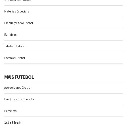
Matérias Especiais
Premiações do Futebol
Rankings
Tabelão Histórico
Poesia e Futebol
MAIS FUTEBOL
Acervo Livros Grátis
Leis / Estatuto Torcedor
Parceiros
1xbet login