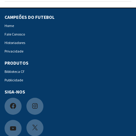
CAMPEÕES DO FUTEBOL
Home
Fale Conosco
Historiadores
Privacidade
PRODUTOS
Biblioteca CF
Publicidade
SIGA-NOS
F
I
a
n
c
s
X
Y