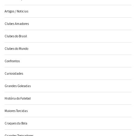
Artigos / Noticias
Clubes Amadores
Clubes do Brasil
Clubes do Mundo
Confrontos
Curiosidades
Grandes Goleadas
História do Futebol
Maiores Torcidas
Craques da Bola
Grandes Treinadores